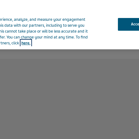
xperience, analyze, and measure your engagement
Acc
his data with our partners, including to serve you
is cannot take place or will be less accurate and it
fer. You can change your mind at any time. To find
Over Teva
Nieuws en media
P
tners, click
here.