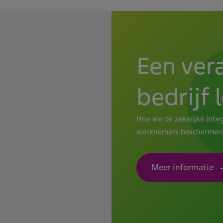
Een ver
bedrijf 
Hoe we de zakelijke inte
werknemers beschermen
Meer informatie