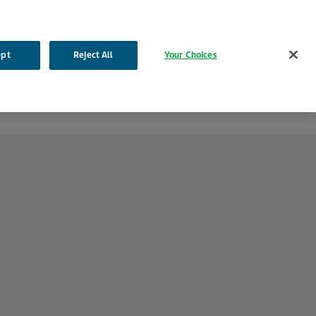
Engels
Frans
Nederlands
Zoeken
ept
Reject All
Your Choices
roducten
Onze impact
Uw carrière
Contacteer ons