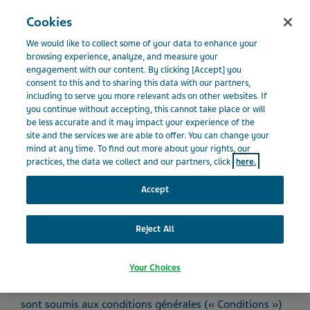
Menu
Cookies
BELGIQUE
We would like to collect some of your data to enhance your
Belgium
Conditions d’utilisation
browsing experience, analyze, and measure your
engagement with our content. By clicking [Accept] you
consent to this and to sharing this data with our partners,
including to serve you more relevant ads on other websites. If
Conditions d’utilisation
you continue without accepting, this cannot take place or will
be less accurate and it may impact your experience of the
site and the services we are able to offer. You can change your
mind at any time. To find out more about your rights, our
practices, the data we collect and our partners, click
here.
Accept
Teva Pharmaceuticals Industries Ltd. sise au 5 Basel
Street, Petach Tikva 49131, Israël (« Teva ») gère ce site
Reject All
(le « Site ») pour vos informations personnelles, votre
éducation et votre communication. Même si vous êtes
libre de naviguer à travers le Site, veuillez comprendre
Your Choices
que votre accès au Site et votre utilisation de ce dernier
sont soumis aux conditions générales (« Conditions »)