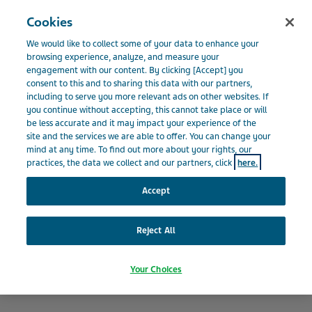
Menu
Cookies
BELGIQUE
We would like to collect some of your data to enhance your
Belgium
Notre impact
Diriger une entreprise responsable
browsing experience, analyze, and measure your
engagement with our content. By clicking [Accept] you
consent to this and to sharing this data with our partners,
including to serve you more relevant ads on other websites. If
Diriger une entreprise
you continue without accepting, this cannot take place or will
be less accurate and it may impact your experience of the
site and the services we are able to offer. You can change your
responsable
mind at any time. To find out more about your rights, our
practices, the data we collect and our partners, click
here.
Accept
Reject All
Your Choices